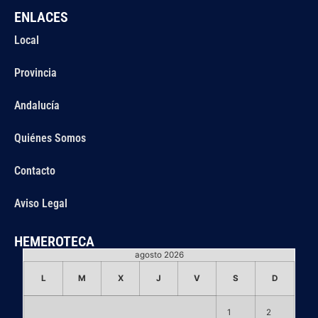
ENLACES
Local
Provincia
Andalucía
Quiénes Somos
Contacto
Aviso Legal
HEMEROTECA
agosto 2026
L
M
X
J
V
S
D
1
2