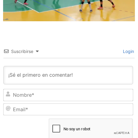
Suscribirse
Login
N
Em