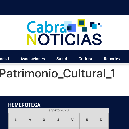
ocial
Asociaciones
Salud
Cultura
Deportes
atrimonio_Cultural_1
HEMEROTECA
agosto 2026
L
M
X
J
V
S
D