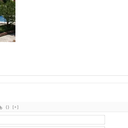
{}
[+]
Nombre*