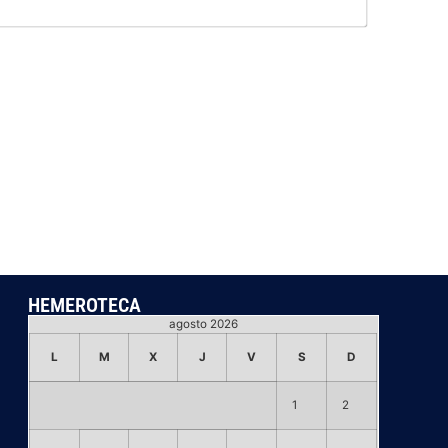
Email*
HEMEROTECA
agosto 2026
L
M
X
J
V
S
D
1
2