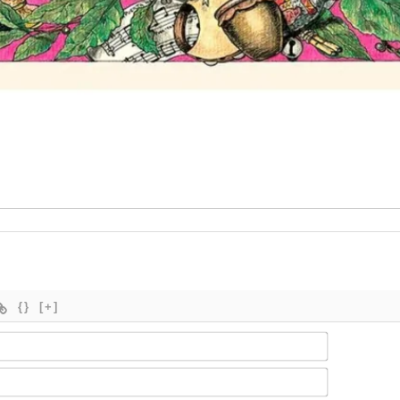
{}
[+]
Nombre*
Email*