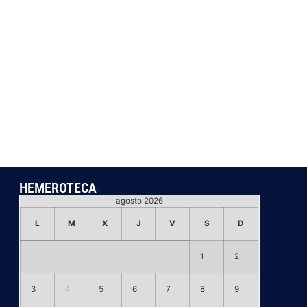
HEMEROTECA
agosto 2026
L
M
X
J
V
S
D
1
2
3
4
5
6
7
8
9