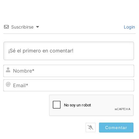
Suscribirse
Login
N
Em