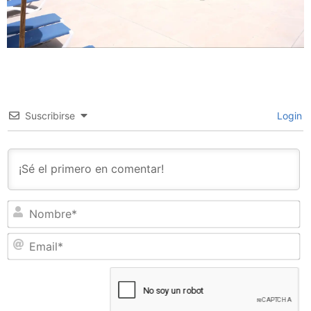
Suscribirse
Login
N
Em