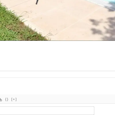
{}
[+]
Nombre*