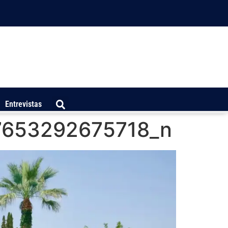
Entrevistas
7653292675718_n