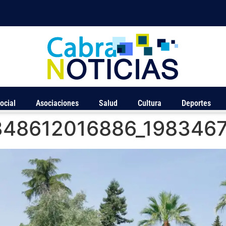
ocial
Asociaciones
Salud
Cultura
Deportes
348612016886_198346