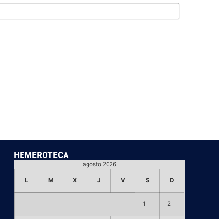
Email*
HEMEROTECA
agosto 2026
L
M
X
J
V
S
D
1
2