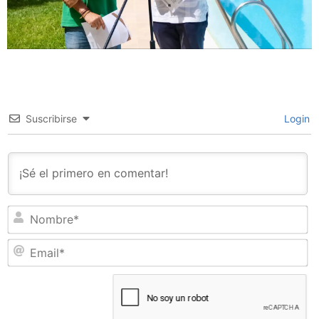
Suscribirse
Login
N
Em