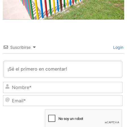
Suscribirse
Login
N
Em