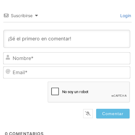
Suscribirse
Login
N
Em
0
COMENTARIOS