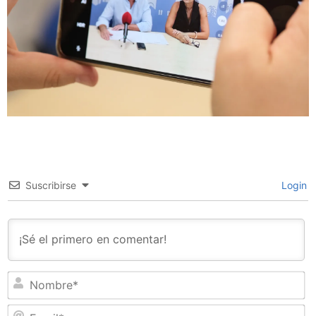
Suscribirse
Login
N
Em