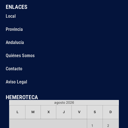
ENLACES
Local
Provincia
Andalucía
Quiénes Somos
Contacto
Aviso Legal
HEMEROTECA
agosto 2026
L
M
X
J
V
S
D
1
2