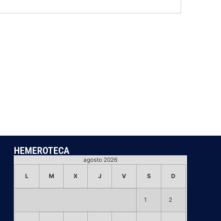
Email*
HEMEROTECA
agosto 2026
L
M
X
J
V
S
D
1
2