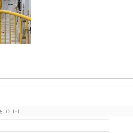
{}
[+]
Nombre*