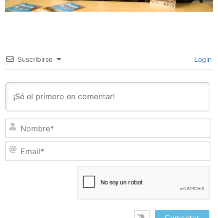
Suscribirse
Login
N
Em