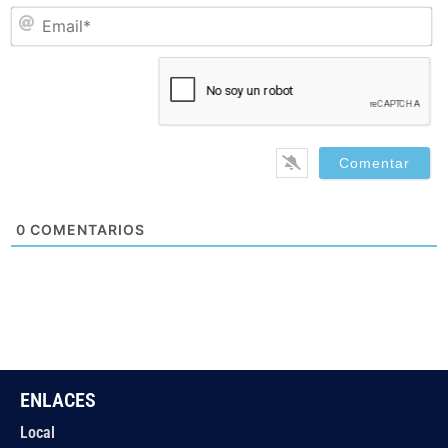
Em
0
COMENTARIOS
ENLACES
Local