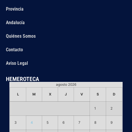
Provincia
Andalucía
Quiénes Somos
Contacto
Aviso Legal
HEMEROTECA
agosto 2026
L
M
X
J
V
S
D
1
2
3
4
5
6
7
8
9