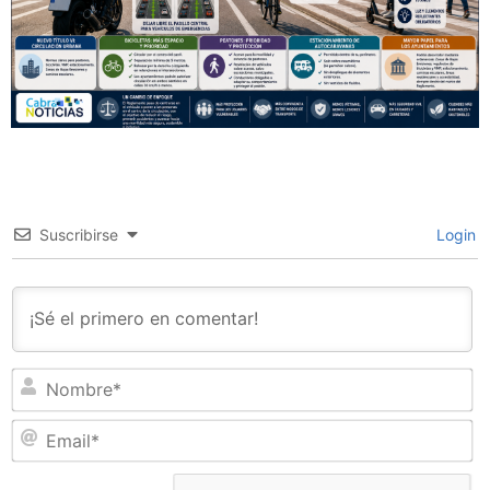
Suscribirse
Login
N
Em