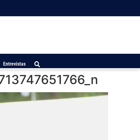
Entrevistas
713747651766_n