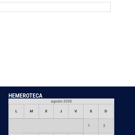
Email*
HEMEROTECA
agosto 2026
L
M
X
J
V
S
D
1
2