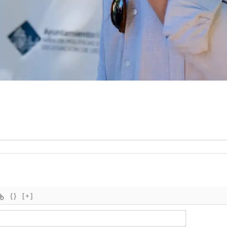
{}
[+]
Nombre*