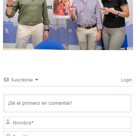
Suscribirse
Login
N
Em