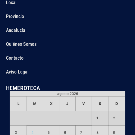
Local
Provincia
Andalucía
Quiénes Somos
Contacto
Aviso Legal
HEMEROTECA
agosto 2026
L
M
X
J
V
S
D
1
2
3
4
5
6
7
8
9