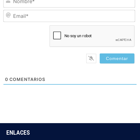
Em
0
COMENTARIOS
ENLACES