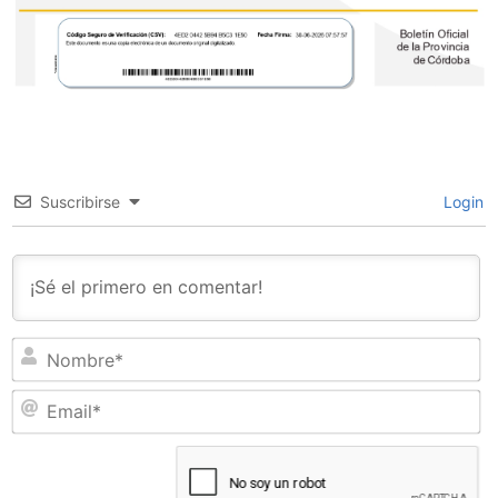
Suscribirse
Login
N
Em