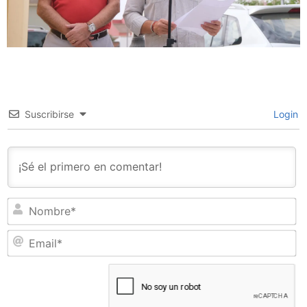
Suscribirse
Login
N
Em