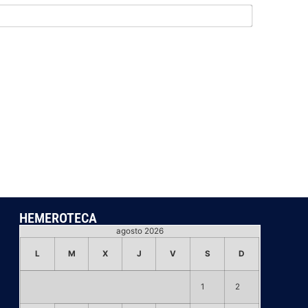
Email*
HEMEROTECA
agosto 2026
L
M
X
J
V
S
D
1
2