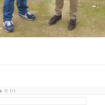
{}
[+]
Nombre*