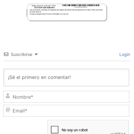
Suscribirse
Login
N
Em