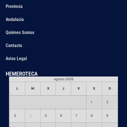
Provincia
Andalucía
Quiénes Somos
Contacto
Aviso Legal
HEMEROTECA
agosto 2026
L
M
X
J
V
S
D
1
2
3
4
5
6
7
8
9