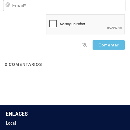
Em
0
COMENTARIOS
ENLACES
Local