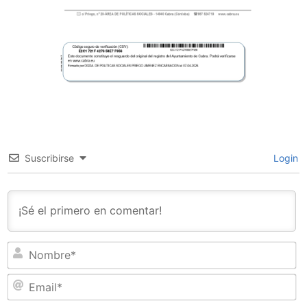
Suscribirse
Login
N
Em