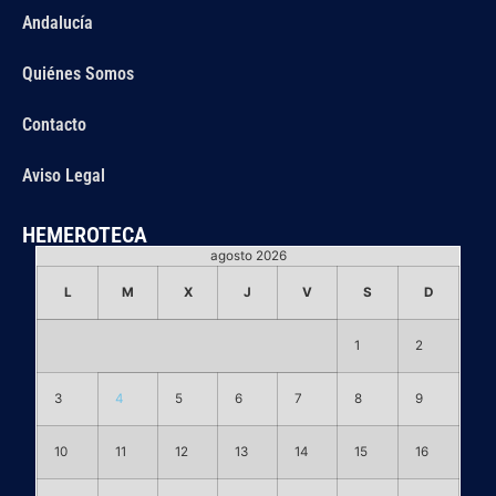
Andalucía
Quiénes Somos
Contacto
Aviso Legal
HEMEROTECA
agosto 2026
L
M
X
J
V
S
D
1
2
3
4
5
6
7
8
9
10
11
12
13
14
15
16