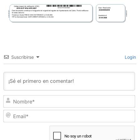
Suscribirse
Login
N
Em