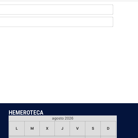
Nombre*
Email*
HEMEROTECA
agosto 2026
L
M
X
J
V
S
D