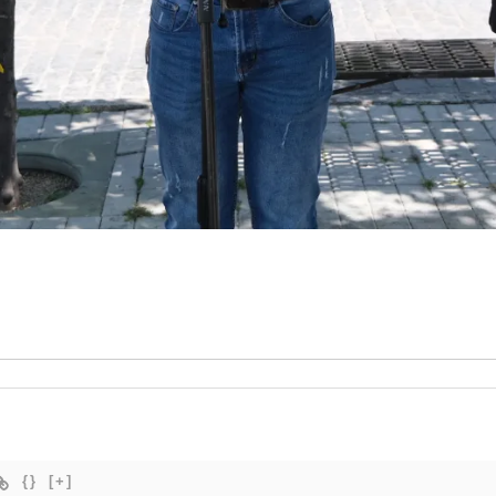
{}
[+]