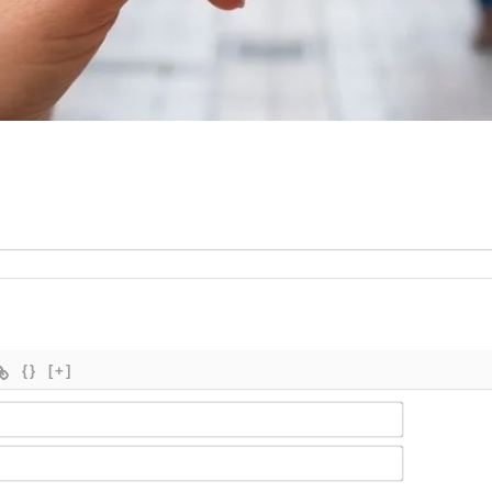
{}
[+]
Nombre*
Email*