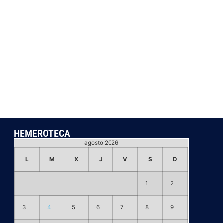
HEMEROTECA
agosto 2026
L
M
X
J
V
S
D
1
2
3
4
5
6
7
8
9