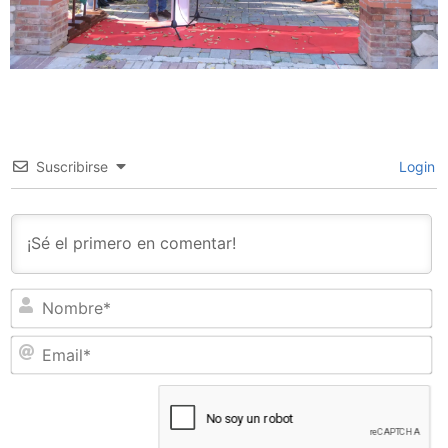
Suscribirse
Login
N
Em