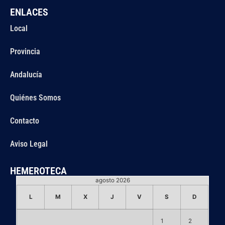
ENLACES
Local
Provincia
Andalucía
Quiénes Somos
Contacto
Aviso Legal
HEMEROTECA
agosto 2026
L
M
X
J
V
S
D
1
2