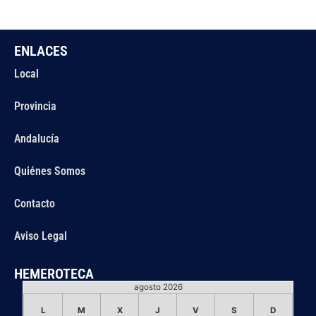
ENLACES
Local
Provincia
Andalucía
Quiénes Somos
Contacto
Aviso Legal
HEMEROTECA
agosto 2026
L
M
X
J
V
S
D