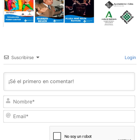
Suscribirse
Login
N
Em