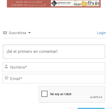
Suscribirse
Login
N
Em