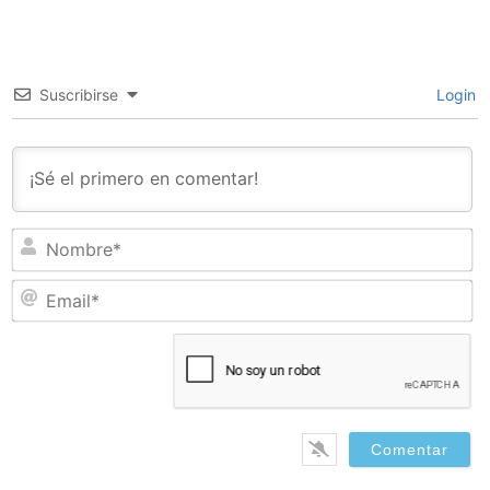
Suscribirse
Login
N
Em