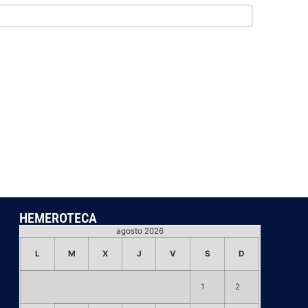
Email*
HEMEROTECA
agosto 2026
L
M
X
J
V
S
D
1
2