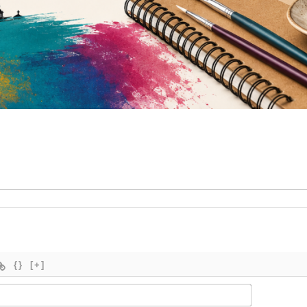
{}
[+]
Nombre*