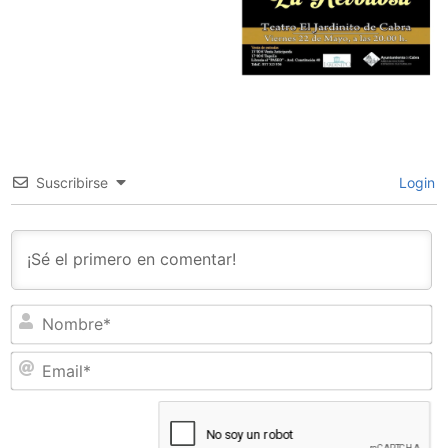
Suscribirse
Login
N
Em